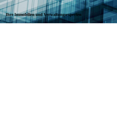
Ihre Immobilien und Verwaltungsexperten
In den Wispeln 17 - 31174 Schellerten OT. Bettmar
Kontakt
Tel.: +49 (5121) 860828
E-Mail: hausverwaltung@moellerfeld.com